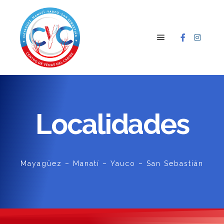
Localidades
Mayagüez
–
Manatí
–
Yauco
–
San Sebastián