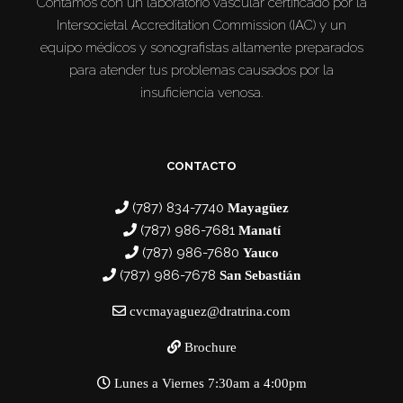
Contamos con un laboratorio vascular certificado por la
Intersocietal Accreditation Commission (IAC) y un
equipo médicos y sonografistas altamente preparados
para atender tus problemas causados por la
insuficiencia venosa.
CONTACTO
(787) 834-7740
Mayagüez
(787) 986-7681
Manatí
(787) 986-7680
Yauco
(787) 986-7678
San Sebastián
cvcmayaguez@dratrina.com
Brochure
Lunes a Viernes 7:30am a 4:00pm